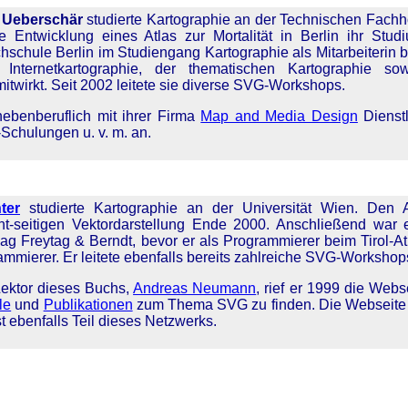
 Ueberschär
studierte Kartographie an der Technischen Fachho
e Entwicklung eines Atlas zur Mortalität in Berlin ihr Stu
chule Berlin im Studiengang Kartographie als Mitarbeiterin b
Internetkartographie, der thematischen Kartographie so
itwirkt. Seit 2002 leitete sie diverse SVG-Workshops.
nebenberuflich mit ihrer Firma
Map and Media Design
Dienstl
Schulungen u. v. m. an.
ter
studierte Kartographie an der Universität Wien. Den 
ent-seitigen Vektordarstellung Ende 2000. Anschließend wa
ag Freytag & Berndt, bevor er als Programmierer beim Tirol-Atla
ammierer. Er leitete ebenfalls bereits zahlreiche SVG-Workshops
ktor dieses Buchs,
Andreas Neumann
, rief er 1999 die Web
le
und
Publikationen
zum Thema SVG zu finden. Die Webseite 
st ebenfalls Teil dieses Netzwerks.