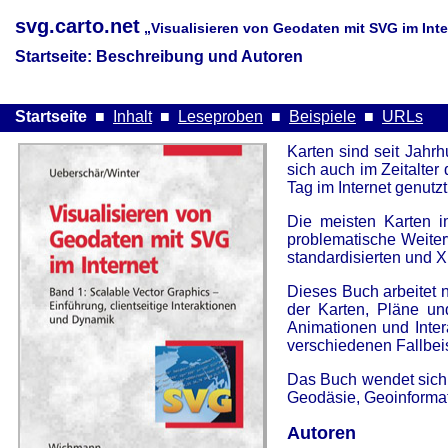
svg.carto.net
„Visualisieren von Geodaten mit SVG im Inte
Startseite: Beschreibung und Autoren
Startseite
■
Inhalt
■
Leseproben
■
Beispiele
■
URLs
Karten sind seit Jahr
sich auch im Zeitalte
Tag im Internet genutzt
Die meisten Karten i
problematische Weiter
standardisierten und 
Dieses Buch arbeitet 
der Karten, Pläne un
Animationen und Intera
verschiedenen Fallbei
Das Buch wendet sich 
Geodäsie, Geoinformat
Autoren