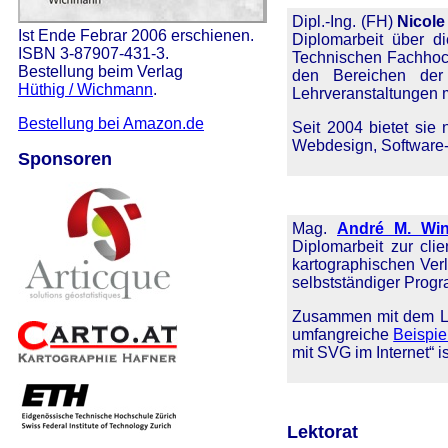
Dipl.-Ing. (FH)
Nicole
Ist Ende Febrar 2006 erschienen.
Diplomarbeit über di
ISBN 3-87907-431-3.
Technischen Fachhochs
Bestellung beim Verlag
den Bereichen der 
Hüthig / Wichmann
.
Lehrveranstaltungen m
Bestellung bei Amazon.de
Seit 2004 bietet sie 
Webdesign, Software-
Sponsoren
Mag.
André M. Win
Diplomarbeit zur cli
kartographischen Verl
selbstständiger Progr
Zusammen mit dem Le
umfangreiche
Beispie
mit SVG im Internet“ i
Lektorat