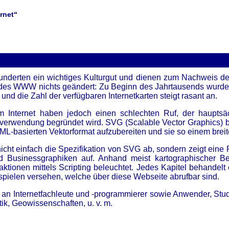
rnet“
hunderten ein wichtiges Kulturgut und dienen zum Nachweis de
r des WWW nichts geändert: Zu Beginn des Jahrtausends wurden
 und die Zahl der verfügbaren Internetkarten steigt rasant an.
m Internet haben jedoch einen schlechten Ruf, der hauptsäc
verwendung begründet wird. SVG (Scalable Vector Graphics) bi
XML-basierten Vektorformat aufzubereiten und sie so einem bre
nicht einfach die Spezifikation von SVG ab, sondern zeigt ein
d Businessgraphiken auf. Anhand meist kartographischer Be
ktionen mittels Scripting beleuchtet. Jedes Kapitel behandelt
spielen versehen, welche über diese Webseite abrufbar sind.
an Internetfachleute und -programmierer sowie Anwender, Stud
ik, Geowissenschaften, u. v. m.